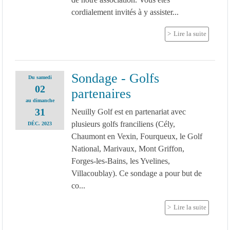
cordialement invités à y assister...
Lire la suite
Sondage - Golfs
Du
samedi
02
partenaires
au
dimanche
31
Neuilly Golf est en partenariat avec
plusieurs golfs franciliens (Cély,
DÉC.
2023
Chaumont en Vexin, Fourqueux, le Golf
National, Marivaux, Mont Griffon,
Forges-les-Bains, les Yvelines,
Villacoublay). Ce sondage a pour but de
co...
Lire la suite