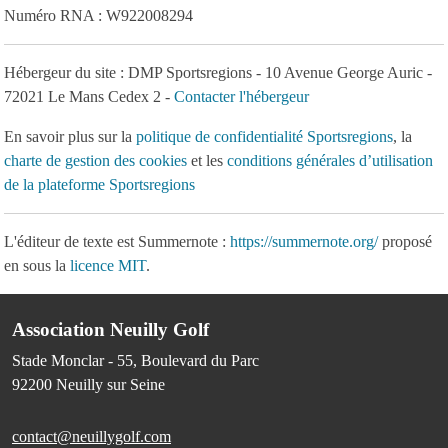
Numéro RNA : W922008294
Hébergeur du site : DMP Sportsregions - 10 Avenue George Auric -
72021 Le Mans Cedex 2 -
Contacter l'hébergeur
En savoir plus sur la
politique de confidentialité Sportsregions
, la
charte de gestion des cookies
et les
conditions générales d’utilisation
de la plateforme Sportsregions
L'éditeur de texte est Summernote :
https://summernote.org/
proposé
en sous la
licence MIT
.
Association Neuilly Golf
Stade Monclar - 55, Boulevard du Parc
92200
Neuilly sur Seine
contact@neuillygolf.com