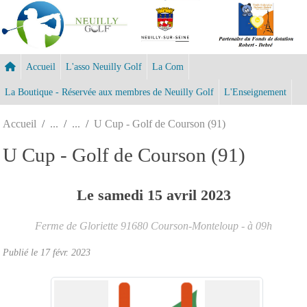
Panneau de gestion des cookies
Accueil
L'asso Neuilly Golf
La Com
La Boutique - Réservée aux membres de Neuilly Golf
L'Enseignement
Accueil
U Cup - Golf de Courson (91)
U Cup - Golf de Courson (91)
Le
samedi
15
avril
2023
Ferme de Gloriette
91680
Courson-Monteloup
- à 09h
Publié le
17 févr. 2023