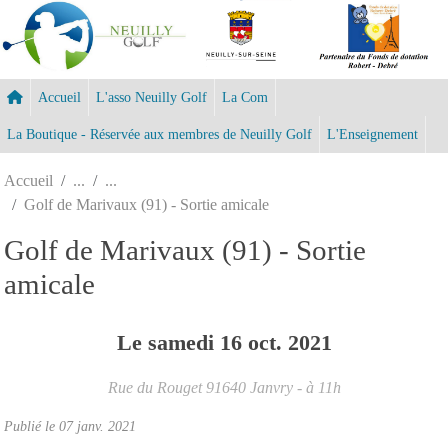
Panneau de gestion des cookies
Accueil
L'asso Neuilly Golf
La Com
La Boutique - Réservée aux membres de Neuilly Golf
L'Enseignement
Accueil
Golf de Marivaux (91) - Sortie amicale
Golf de Marivaux (91) - Sortie
amicale
Le
samedi
16
oct.
2021
Rue du Rouget
91640
Janvry
- à 11h
Publié le
07 janv. 2021