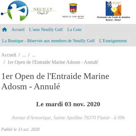
Panneau de gestion des cookies
Accueil
L'asso Neuilly Golf
La Com
La Boutique - Réservée aux membres de Neuilly Golf
L'Enseignement
Accueil
1er Open de l'Entraide Marine Adosm - Annulé
1er Open de l'Entraide Marine
Adosm - Annulé
Le
mardi
03
nov.
2020
Avenue d'Armorique, Sainte Apolline
78370
Plaisir
- à 09h
Publié le
13 oct. 2020