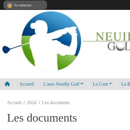
Panneau de gestion des cookies
Se connecter
Accueil
L'asso Neuilly Golf
La Com
La B
Accueil
2024
Les documents
Les documents